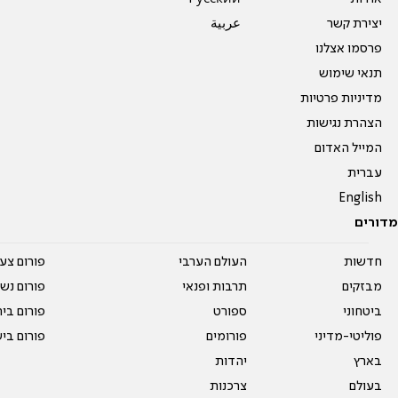
יצירת קשר
عربية
פרסמו אצלנו
תנאי שימוש
מדיניות פרטיות
הצהרת נגישות
המייל האדום
עברית
English
מדורים
חדשות
העולם הערבי
פורום צע
מבזקים
תרבות ופנאי
פורום נשו
ביטחוני
ספורט
פורום בי
פוליטי-מדיני
פורומים
פורום בי
בארץ
יהדות
בעולם
צרכנות