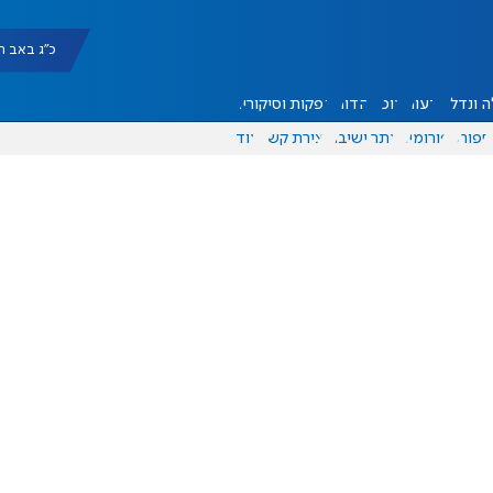
כ"ג באב תשפ"ו |
 ונדל"ן
דעות
אוכל
יהדות
הפקות וסיקורים
ספורט
פורומים
אתר ישיבה
יצירת קשר
עוד