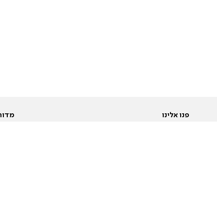
פנו אלינו
מדור
אודות
Pусский
חד
יצירת קשר
عربية
מב
פרסמו אצלנו
בי
תנאי שימוש
פו
מדיניות פרטיות
בא
הצהרת נגישות
בע