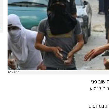
פלאש 90
ישוב פני
רים לנסוע
ה 02:30, נתקל הזוג במחסום