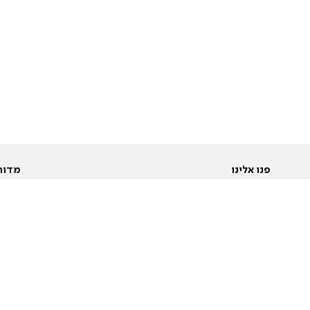
פנו אלינו
מדור
אודות
Pусский
חד
יצירת קשר
عربية
מב
פרסמו אצלנו
בי
תנאי שימוש
פו
מדיניות פרטיות
בא
הצהרת נגישות
בע