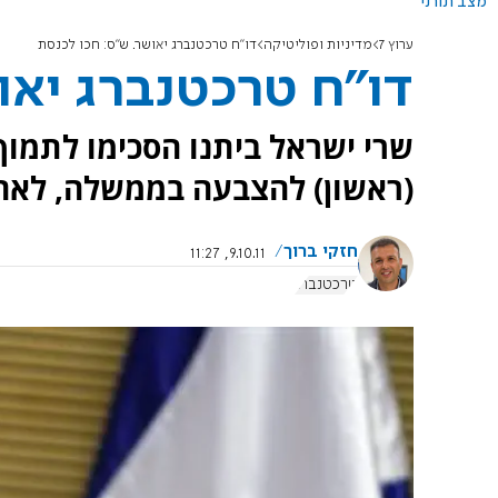
מצב תורני
ערוץ 7
מדיניות ופוליטיקה
דו"ח טרכטנברג יאושר. ש"ס: חכו לכנסת
דו"ח טרכטנברג יאו
שרי ישראל ביתנו הסכימו לתמוך
(ראשון) להצבעה בממשלה, לאח
חזקי ברוך
9.10.11, 11:27
טרכטנברג