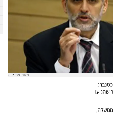
צילום: פלאש 90
כטנברג
 שהגיעו
ממשלה,