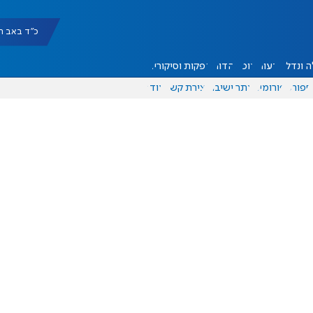
כ"ד באב תשפ"ו |
 ונדל"ן
דעות
אוכל
יהדות
הפקות וסיקורים
ספורט
פורומים
אתר ישיבה
יצירת קשר
עוד