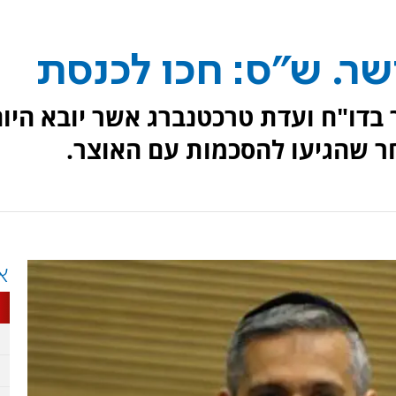
שר. ש"ס: חכו לכנסת
 בדו"ח ועדת טרכטנברג אשר יובא היו
ר שהגיעו להסכמות עם האוצר.
א