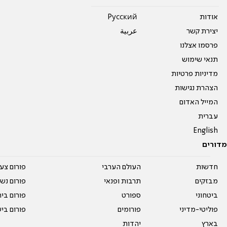
אודות
Pусский
יצירת קשר
عربية
פרסמו אצלנו
תנאי שימוש
מדיניות פרטיות
הצהרת נגישות
המייל האדום
עברית
English
מדורים
חדשות
העולם הערבי
פורום צע
מבזקים
תרבות ופנאי
פורום נשו
ביטחוני
ספורט
פורום בי
פוליטי-מדיני
פורומים
פורום בי
בארץ
יהדות