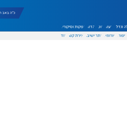
כ"ה באב תשפ"ו |
 ונדל"ן
דעות
אוכל
יהדות
הפקות וסיקורים
ספורט
פורומים
אתר ישיבה
יצירת קשר
עוד