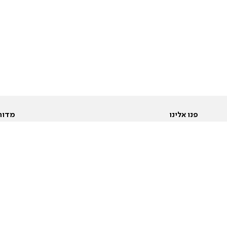
פנו אלינו
מדור
אודות
Pусский
חד
יצירת קשר
عربية
מב
פרסמו אצלנו
בי
תנאי שימוש
פו
מדיניות פרטיות
בא
הצהרת נגישות
בע
המייל האדום
מש