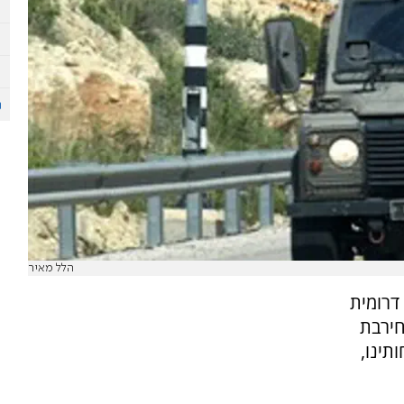
הלל מאיר
דרומית
חירבת
תינו,