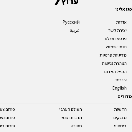
פנו אלינו
אודות
Pусский
יצירת קשר
عربية
פרסמו אצלנו
תנאי שימוש
מדיניות פרטיות
הצהרת נגישות
המייל האדום
עברית
English
מדורים
חדשות
העולם הערבי
פורום צע
מבזקים
תרבות ופנאי
פורום נשו
ביטחוני
ספורט
פורום בי