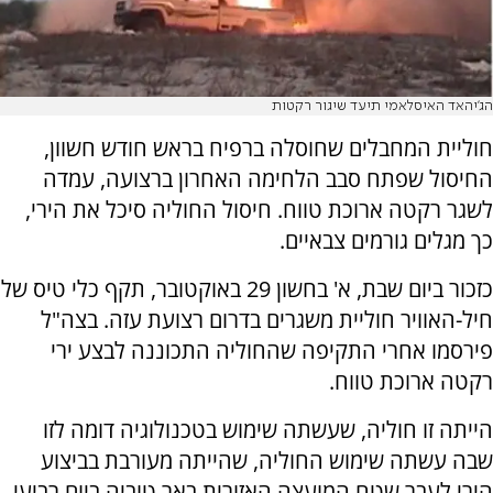
הג'יהאד האיסלאמי תיעד שיגור רקטות
חוליית המחבלים שחוסלה ברפיח בראש חודש חשוון,
החיסול שפתח סבב הלחימה האחרון ברצועה, עמדה
לשגר רקטה ארוכת טווח. חיסול החוליה סיכל את הירי,
כך מגלים גורמים צבאיים.
כזכור ביום שבת, א' בחשון 29 באוקטובר, תקף כלי טיס של
חיל-האוויר חוליית משגרים בדרום רצועת עזה. בצה"ל
פירסמו אחרי התקיפה שהחוליה התכוננה לבצע ירי
רקטה ארוכת טווח.
הייתה זו חוליה, שעשתה שימוש בטכנולוגיה דומה לזו
שבה עשתה שימוש החוליה, שהייתה מעורבת בביצוע
הירי לעבר שטח המועצה האזורית באר טוביה ביום רביעי