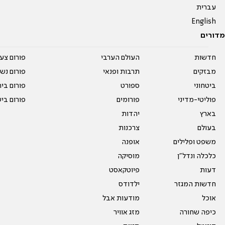
עברית
English
מדורים
חדשות
העולם הערבי
פורום צע
מבזקים
תרבות ופנאי
פורום נשו
ביטחוני
ספורט
פורום בי
פוליטי-מדיני
פורומים
פורום בי
בארץ
יהדות
בעולם
צרכנות
משפט ופלילים
אופנה
כלכלה ונדל"ן
מוסיקה
דעות
פיוטקאסט
חדשות המגזר
ילדודס
אוכל
מודעות אבל
כיפה שחורה
מזג אוויר