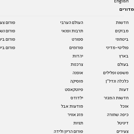
English
מדורים
חדשות
העולם הערבי
פורום צע
מבזקים
תרבות ופנאי
פורום נשו
ביטחוני
ספורט
פורום בי
פוליטי-מדיני
פורומים
פורום בי
בארץ
יהדות
בעולם
צרכנות
משפט ופלילים
אופנה
כלכלה ונדל"ן
מוסיקה
דעות
פיוטקאסט
חדשות המגזר
ילדודס
אוכל
מודעות אבל
כיפה שחורה
מזג אוויר
דיגיטל
תגיות
צעירים
פורום הריון ולידה