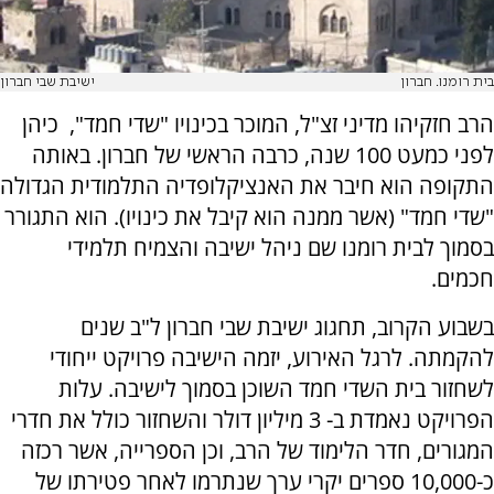
בית רומנו. חברון
ישיבת שבי חברון
הרב חזקיהו מדיני זצ"ל, המוכר בכינויו "שדי חמד", כיהן
לפני כמעט 100 שנה, כרבה הראשי של חברון. באותה
התקופה הוא חיבר את האנציקלופדיה התלמודית הגדולה
"שדי חמד" (אשר ממנה הוא קיבל את כינויו). הוא התגורר
בסמוך לבית רומנו שם ניהל ישיבה והצמיח תלמידי
חכמים.
בשבוע הקרוב, תחגוג ישיבת שבי חברון ל"ב שנים
להקמתה. לרגל האירוע, יזמה הישיבה פרויקט ייחודי
לשחזור בית השדי חמד השוכן בסמוך לישיבה. עלות
הפרויקט נאמדת ב- 3 מיליון דולר והשחזור כולל את חדרי
המגורים, חדר הלימוד של הרב, וכן הספרייה, אשר רכזה
כ-10,000 ספרים יקרי ערך שנתרמו לאחר פטירתו של