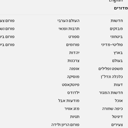
English
מדורים
חדשות
העולם הערבי
פורום צע
מבזקים
תרבות ופנאי
פורום נשו
ביטחוני
ספורט
פורום בי
פוליטי-מדיני
פורומים
פורום בי
בארץ
יהדות
בעולם
צרכנות
משפט ופלילים
אופנה
כלכלה ונדל"ן
מוסיקה
דעות
פיוטקאסט
חדשות המגזר
ילדודס
אוכל
מודעות אבל
כיפה שחורה
מזג אוויר
דיגיטל
תגיות
צעירים
פורום הריון ולידה