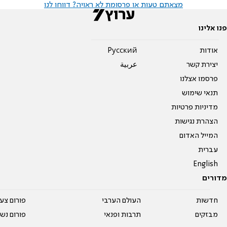
מצאתם טעות או פרסומת לא ראויה? דווחו לנו
פנו אלינו
אודות
Pусский
יצירת קשר
عربية
פרסמו אצלנו
תנאי שימוש
מדיניות פרטיות
הצהרת נגישות
המייל האדום
עברית
English
מדורים
חדשות
העולם הערבי
פורום צע
מבזקים
תרבות ופנאי
פורום נשו