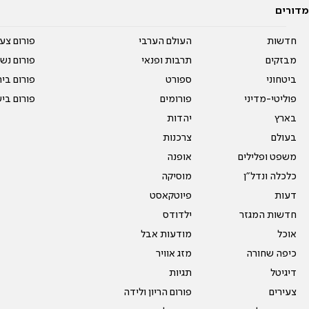
מדורים
חדשות
העולם הערבי
פורום צע
מבזקים
תרבות ופנאי
פורום נשו
ביטחוני
ספורט
פורום בי
פוליטי-מדיני
פורומים
פורום בי
בארץ
יהדות
בעולם
צרכנות
משפט ופלילים
אופנה
כלכלה ונדל"ן
מוסיקה
דעות
פיוטקאסט
חדשות המגזר
ילדודס
אוכל
מודעות אבל
כיפה שחורה
מזג אוויר
דיגיטל
תגיות
צעירים
פורום הריון ולידה