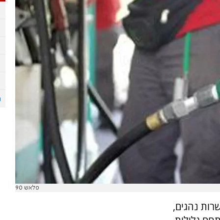
פלאש 90
רות נהגים,