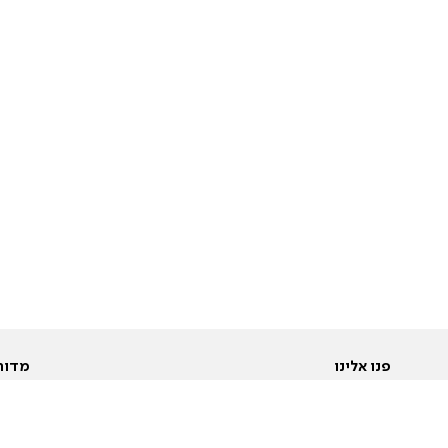
פנו אלינו
מדור
אודות
Pусский
חד
יצירת קשר
عربية
מב