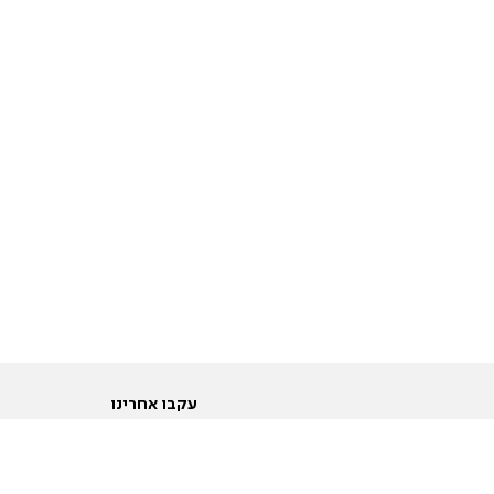
עקבו אחרינו
ות
טוויטר
ם הריון ולידה
פייסבוק