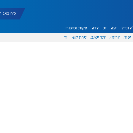
כ"ה באב תשפ"ו |
 ונדל"ן
דעות
אוכל
יהדות
הפקות וסיקורים
ספורט
פורומים
אתר ישיבה
יצירת קשר
עוד