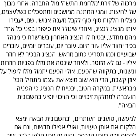
מרכזה של זירת 'מלחמת התשה' מול החברה. אחרי מבוך
של לחיצות, וזמני המתנה ממושכים ומתסכלים כשלעצמם,
מצליח הלקוח סוף סוף לקבל מענה אנושי. שם, יעבירו
אותו מנציג לנציג, ואחרי שיגולל את סיפורו בפני כל אחד
מהם מחדש, יבטיח לו הנציג האחרון בשרשרת כי מנהל
בכיר יחזור אליו עוד היום. עובר יום, עוברים יומיים, עוברים
שבועיים וכמו תסריט כתוב מראש, הנציג הבכיר לא חוזר
אליו - גם לא הזוטר. ולאחר שינסה את מזלו בפניות חוזרות
ונשנות, בתקווה שהפעם, אולי הפעם יתמזל מזלו ליפול על
אוזן קשבת, הרי הוא שוב מוצא את עצמו מתחיל הכל
מבראשית. במקרה הטוב, יבטיח לו הנציג כי הפניה
הועברה למחלקת זיכויים וכי הזיכוי יופיע בחשבונית
הבאה".
למעשה, טוענים העותרים, "בחשבונית הבאה ימצא
הלקוח את אותן טעויות, ואולי אפילו חדשות, וגם אם
לבסוף יזכה בזיכוי הנכסף, יהיה זה זיכוי חלקי בלבד. שוב