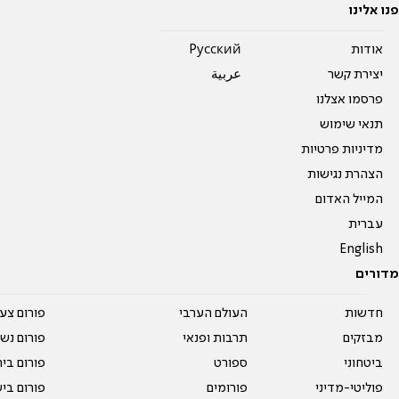
פנו אלינו
אודות
Pусский
יצירת קשר
عربية
פרסמו אצלנו
תנאי שימוש
מדיניות פרטיות
הצהרת נגישות
המייל האדום
עברית
English
מדורים
חדשות
העולם הערבי
פורום צע
מבזקים
תרבות ופנאי
פורום נשו
ביטחוני
ספורט
פורום בי
פוליטי-מדיני
פורומים
פורום בי