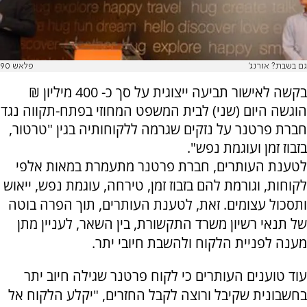
גם בשבת? אורנג'
פלאש 90
בקשה לאישור תביעה ייצוגית על סך כ- 400 מיליון ₪
הוגשה היום (שני) לבית המשפט המחוזי בפתח-תקווה נגד
חברת פרטנר על נזקים שגרמה ללקוחותיה בגין "טרטור,
בזבוז זמן ועוגמת נפש".
לטענת העותרים, חברת פרטנר מתעמרת במאות אלפי
לקוחות, וגורמת להם בזבוז זמן, טירחה, עוגמת נפש, ייאוש
ותסכול עצומים. זאת, לטענת העותרים, תוך הפרה בוטה
של תנאי רשיון משרד התקשורת, בין השאר, לעניין מתן
מענה לפניית הלקוח ולהשבת חיובי יתר.
עוד טוענים העותרים כי לקוח פרטנר שגילה חיוב יתר
בחשבונית שקיבל ורוצה לקבל החזרים, "יקלע הלקוח אל