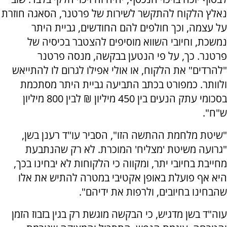
נאלץ הלקוח להתקשר לשירות של פרטנר, הסאגה חוזרת
על עצמה, וכך חולפים להם החודשים, גביית היתר
נמשכת, וחיובי השווא מוסיפים להצטבר בכיסיה של
פרטנר. כך, על פי הנטען בבקשה, מנסה פרטנר
"להרדים" את הלקוח, או אולי אפילו לגרום לו להתייאש
ולוותר. כמפורט בכתב התביעה גביית היתר מסתכמת
בסכומי עתק הנעים בין 450 מיליון ₪ לבין 800 מיליון
ש"ח".
"שיטת מלחמת ההתשה הזו", הסביר עו"ד רענן בשן,
"גרועה משיטת 'מצליח' המוכרת. לא רק שהנתבעת
מחייבת בחיובי יתר, ומקווה כי הלקוחות לא יבחינו בכך,
היא אף פועלת באופן אקטיבי במטרה להתיש את אלו
שהבחינו בחיובים, ולרפות את ידיהם".
עוה"ד בשן מדגיש, כי הבקשה מוגשת רק בגין בזבוז הזמן