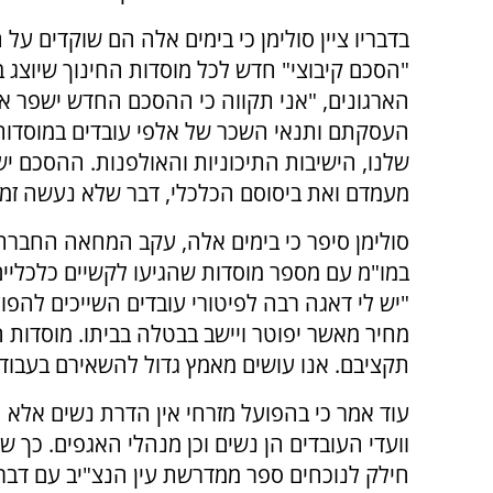
בדבריו ציין סולימן כי בימים אלה הם שוקדים על 
"הסכם קיבוצי" חדש לכל מוסדות החינוך שיוצג בפ
הארגונים, "אני תקווה כי ההסכם החדש ישפר א
העסקתם ותנאי השכר של אלפי עובדים במוסדות
שלנו, הישיבות התיכוניות והאולפנות. ההסכם י
מעמדם ואת ביסוסם הכלכלי, דבר שלא נעשה זמן 
סולימן סיפר כי בימים אלה, עקב המחאה החברת
במו"מ עם מספר מוסדות שהגיעו לקשיים כלכליי
"יש לי דאגה רבה לפיטורי עובדים השייכים להפוע
מחיר מאשר יפוטר ויישב בבטלה בביתו. מוסדות חי
תקציבם. אנו עושים מאמץ גדול להשאירם בעבודה
עוד אמר כי בהפועל מזרחי אין הדרת נשים אלא ה
וועדי העובדים הן נשים וכן מנהלי האגפים. כך ש
חילק לנוכחים ספר ממדרשת עין הנצ"יב עם דבר