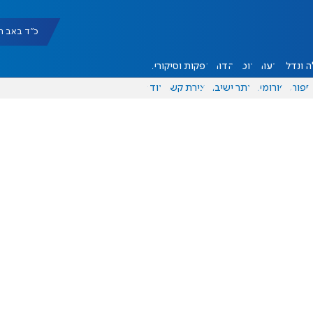
כ"ד באב תשפ"ו |
 ונדל"ן
דעות
אוכל
יהדות
הפקות וסיקורים
ספורט
פורומים
אתר ישיבה
יצירת קשר
עוד