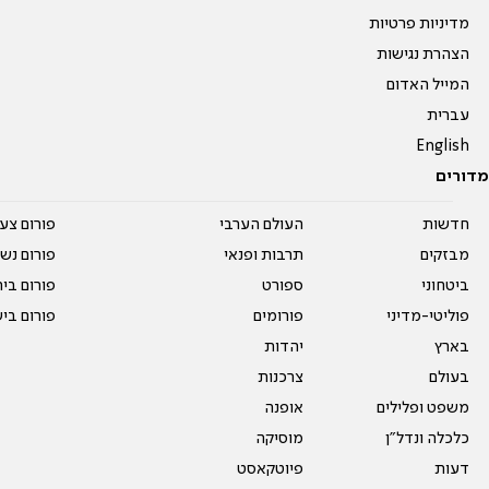
מדיניות פרטיות
הצהרת נגישות
המייל האדום
עברית
English
מדורים
חדשות
העולם הערבי
פורום צע
מבזקים
תרבות ופנאי
פורום נשו
ביטחוני
ספורט
פורום בי
פוליטי-מדיני
פורומים
פורום בי
בארץ
יהדות
בעולם
צרכנות
משפט ופלילים
אופנה
כלכלה ונדל"ן
מוסיקה
דעות
פיוטקאסט