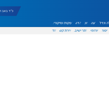
כ"ד באב תשפ"ו |
 ונדל"ן
דעות
אוכל
יהדות
הפקות וסיקורים
ספורט
פורומים
אתר ישיבה
יצירת קשר
עוד