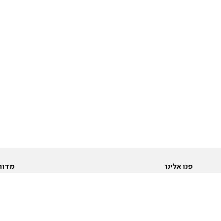
פנו אלינו
מדור
אודות
Pусский
חד
יצירת קשר
عربية
מב
פרסמו אצלנו
בי