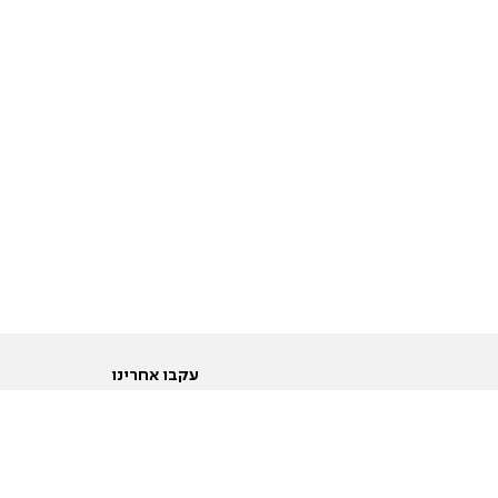
עקבו אחרינו
ות
טוויטר
ם הריון ולידה
פייסבוק
ום לקראת נישואין וזוגיות
אינסטגרם