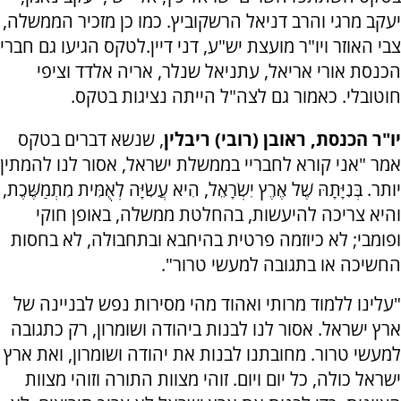
יעקב מרגי והרב דניאל הרשקוביץ. כמו כן מזכיר הממשלה,
צבי האוזר ויו"ר מועצת יש"ע, דני דיין.לטקס הגיעו גם חברי
הכנסת אורי אריאל, עתניאל שנלר, אריה אלדד וציפי
חוטובלי. כאמור גם לצה"ל הייתה נציגות בטקס.
יו"ר הכנסת, ראובן (רובי) ריבלין
, שנשא דברים בטקס
אמר "אני קורא לחבריי בממשלת ישראל, אסור לנו להמתין
יותר. בְּנִיָּתָהּ שֶׁל אֶרֶץ יִשְׂרָאֵל, הִיא עֲשִׂיָּה לְאֻמִּית מִתְמַשֶּׁכֶת,
והיא צריכה להיעשות, בהחלטת ממשלה, באופן חוקי
ופומבי; לא כיוזמה פרטית בהיחבא ובתחבולה, לא בחסות
החשיכה או בתגובה למעשי טרור".
"עלינו ללמוד מרותי ואהוד מהי מסירות נפש לבניינה של
ארץ ישראל. אסור לנו לבנות ביהודה ושומרון, רק כתגובה
למעשי טרור. מחובתנו לבנות את יהודה ושומרון, ואת ארץ
ישראל כולה, כל יום ויום. זוהי מצוות התורה וזוהי מצוות