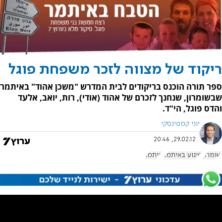
ריקוד של מצווה לזכר משפחת פוגל
ספר תורה הוכנס בריקודים לבית המדרש "משכן אהוד" באיתמר
שבשומרון, שנחנך לזכרם של אהוד (אודי), רות, יואב, אלעד
והדס פוגל, הי"ד.
יוני קמפינסקי
29.02.12, 20:46
שומרון
פיגוע באיתמר
איתמר