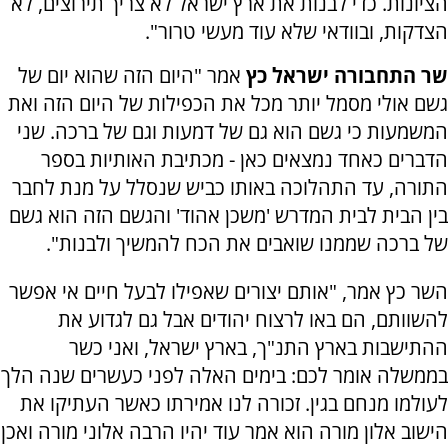
הציונות. כדי לבנות את ארץ ישראל לא צריך תירוצים, לא
הצדקות, ובוודאי שלא עוד מעשי טרור".
שר התחבורה ישראל כץ
אמר "היום הזה שהוא יום של
גשם אולי מסמל יותר מכל את הכפילות של היום הזה ואת
המשמעות כי גשם הוא גם של דמעות וגם של ברכה. שני
הדברים כאחד נמצאים כאן - מכתיבת האותיות בספר
התורה, עד התהלוכה באותו כביש שנסלל על מנת לחבר
בין הבית לבית המדרש 'משכן אהוד' והגשם הזה הוא גשם
של ברכה שממנו שואבים את הכח להמשיך ולבנות".
השר כץ אמר, "אותם יצורים שאפילו לבעל חיים אי אפשר
להשוותם, הם באו לרצוח יהודים אבל גם לגדוע את
ההתישבות בארץ התנ"ך, בארץ ישראל, ואני כשר
בממשלה אומר לכם: בימים האלה לפני כעשרים שנה הלך
לעולמו מנחם בגין. זכורה לנו אמירתו כאשר העתיקו את
הישוב אלון מורה הוא אמר עוד יהיו הרבה אלוני מורה ואכן