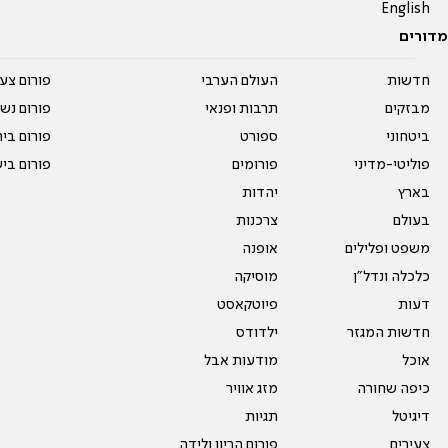
English
מדורים
חדשות
העולם הערבי
פורום צע
מבזקים
תרבות ופנאי
פורום נשו
ביטחוני
ספורט
פורום בי
פוליטי-מדיני
פורומים
פורום בי
בארץ
יהדות
בעולם
צרכנות
משפט ופלילים
אופנה
כלכלה ונדל"ן
מוסיקה
דעות
פיוטקאסט
חדשות המגזר
ילדודס
אוכל
מודעות אבל
כיפה שחורה
מזג אוויר
דיגיטל
תגיות
צעירים
פורום הריון ולידה