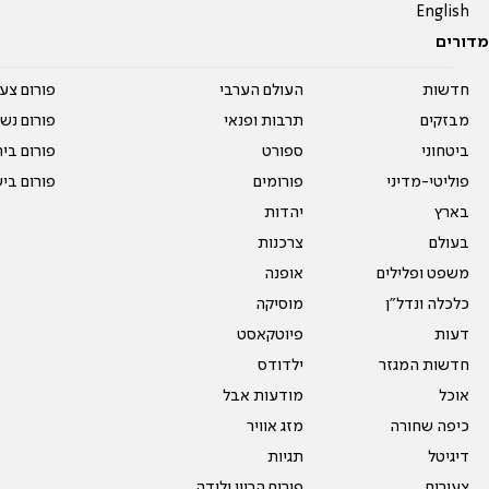
English
מדורים
חדשות
העולם הערבי
פורום צע
מבזקים
תרבות ופנאי
פורום נשו
ביטחוני
ספורט
פורום בי
פוליטי-מדיני
פורומים
פורום בי
בארץ
יהדות
בעולם
צרכנות
משפט ופלילים
אופנה
כלכלה ונדל"ן
מוסיקה
דעות
פיוטקאסט
חדשות המגזר
ילדודס
אוכל
מודעות אבל
כיפה שחורה
מזג אוויר
דיגיטל
תגיות
צעירים
פורום הריון ולידה