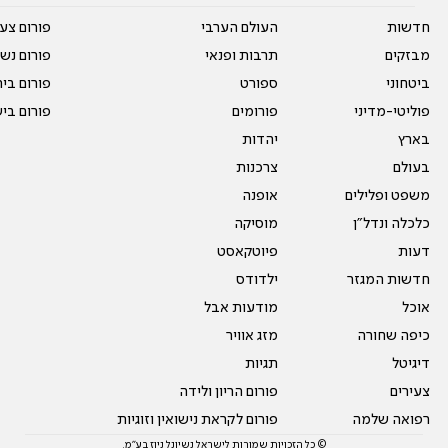
חדשות
העולם הערבי
פורום צע
מבזקים
תרבות ופנאי
פורום נשו
ביטחוני
ספורט
פורום בי
פוליטי-מדיני
פורומים
פורום בי
בארץ
יהדות
בעולם
צרכנות
משפט ופלילים
אופנה
כלכלה ונדל"ן
מוסיקה
דעות
פיוטקאסט
חדשות המגזר
ילדודס
אוכל
מודעות אבל
כיפה שחורה
מזג אוויר
דיגיטל
תגיות
צעירים
פורום הריון ולידה
רפואה שלמה
פורום לקראת נישואין וזוגיות
© כל הזכויות שמורות לישראל נשיונל ניוז בע"מ.