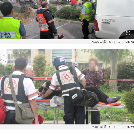
צילום: דוברות מד&quot;א
צילום: דוברות מד&quot;א