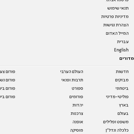
פרסמו אצלנו
תנאי שימוש
מדיניות פרטיות
הצהרת נגישות
המייל האדום
עברית
English
מדורים
חדשות
העולם הערבי
פורום צע
מבזקים
תרבות ופנאי
פורום נשו
ביטחוני
ספורט
פורום בי
פוליטי-מדיני
פורומים
פורום בי
בארץ
יהדות
בעולם
צרכנות
משפט ופלילים
אופנה
כלכלה ונדל"ן
מוסיקה