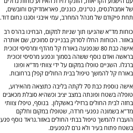
עם הישמע הקריאות, הוזנקו לזירת האירוע כוחות גדולים
של אמבולנסים, נט"נים, כוננים, פאראמדיקים וחובשים,
תחת פיקודם של מנהל המחרב, עמי איבגי וסגנו נחום דוד.
כוחות מד"א שהגיעו תוך שניות למקום, הבחינו בהרס רב
באזור. הכוחות החלו לסרוק בבניינים סמוכים, שם אותרה
אישה כבת 80 שנפגעה באורח קל מהדף ומרסיסי זכוכית
בראשה ואדם נוסף ששהה בסמוך ונפגע מרסיסי זכוכית
ברגלו. השניים טופלו במקום על ידי צוותי מד"א ופונו
באורח קל להמשך טיפול בבית החולים קפלן ברחובות.
אישה נוספת כבת 70 לקתה בליבה כתוצאה מהאירוע,
טופלה בשטח ופונתה במצב יציב וכשהיא סובלת מכאבים
בחזה לבית החולים ברזילי באשקלון. בנוסף, טיפלו צוותי
מד"א בשמונה נפגעי חרדה, שטופלו במקום וחלקם
הועברו להמשך טיפול בבתי החולים באזור.גראד נוסף פגע
בשטח פתוח בעיר ולא גרם לנפגעים.