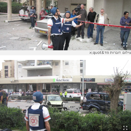
צילום: דוברות מד&quot;א