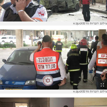
צילום: דוברות מד&quot;א
צילום: דוברות מד&quot;א