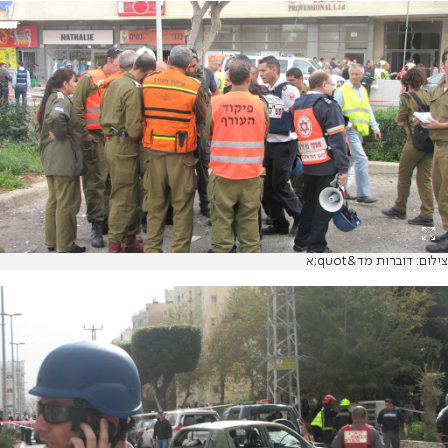
צילום: דוברות מד&quot;א