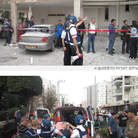
צילום: דוברות מד&quot;א