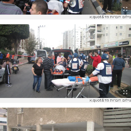
צילום: דוברות מד&quot;א
צילום: דוברות מד&quot;א