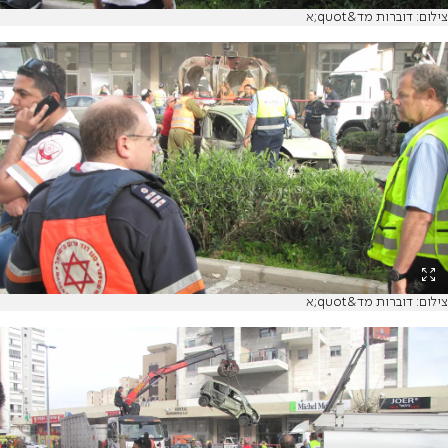
צילום: דוברות מד&quot;א
צילום: דוברות מד&quot;א