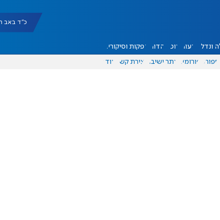
כ"ד באב תשפ"ו |
 ונדל"ן
דעות
אוכל
יהדות
הפקות וסיקורים
ספורט
פורומים
אתר ישיבה
יצירת קשר
עוד