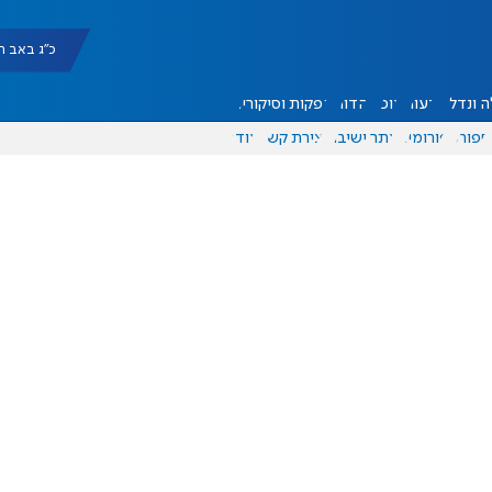
כ"ג באב תשפ"ו |
 ונדל"ן
דעות
אוכל
יהדות
הפקות וסיקורים
ספורט
פורומים
אתר ישיבה
יצירת קשר
עוד