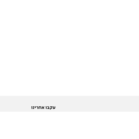
עקבו אחרינו
ות
טוויטר
ם הריון ולידה
פייסבוק
ום לקראת נישואין וזוגיות
אינסטגרם