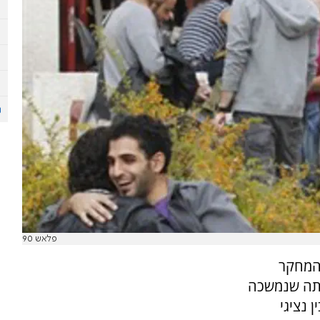
פלאש 90
 המחקר
יתה שנמשכה
 נציגי