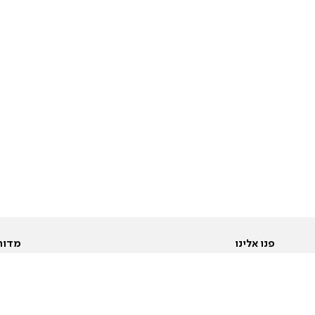
פנו אלינו
מדור
אודות
Pусский
חד
יצירת קשר
عربية
מב
פרסמו אצלנו
בי