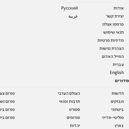
אודות
Pусский
יצירת קשר
عربية
פרסמו אצלנו
תנאי שימוש
מדיניות פרטיות
הצהרת נגישות
המייל האדום
עברית
English
מדורים
חדשות
העולם הערבי
פורום צע
מבזקים
תרבות ופנאי
פורום נשו
ביטחוני
ספורט
פורום בי
פוליטי-מדיני
פורומים
פורום בי
בארץ
יהדות