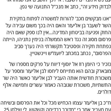
לבדוק מידע זה", כתב אז מנכ"ל התנועה שי גפן.
"אנו מבקשים מכב' להורות למשטרה לפתוח בחקירת
השר לשעבר בן אליעזר והאם היה בכך משום עבירה על
החוק ופגיעה בביטחון המדינה...אין לנו ספק שאם היה
פרסום מסוג זה נגד ראש הממשלה בנימין נתניהו, הייתה
נפתחת חקירה ופסטיבל תקשורתי היה נערך סביב
הפרסום", נכתב במכתב ליועמ”ש ויינשטיין.
נזכיר כי היומן רוז אל יוסוף דיווח על פרקים מספרו של
מובארק ובהם הוא מתייחס ליחסו לבן אליעזר ומספר על
משכורת חודשית אותה העביר לבן אליעזר כאשר היה שר
התשתיות, משכורת שגובהה כאמור עשרים וחמישה אלף
דולרים.
ח"כ בן אליעזר עצמו הכחיש מכל וכל את הפרסום ובשיחה
עם מעריב אמר כי "מדובר בבדיחה וקשקוש. לי שילמו 25