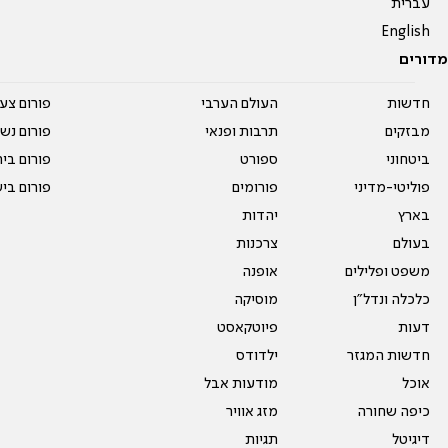
עברית
English
מדורים
חדשות
העולם הערבי
פורום צע
מבזקים
תרבות ופנאי
פורום נשו
ביטחוני
ספורט
פורום בי
פוליטי-מדיני
פורומים
פורום בי
בארץ
יהדות
בעולם
צרכנות
משפט ופלילים
אופנה
כלכלה ונדל"ן
מוסיקה
דעות
פיוטקאסט
חדשות המגזר
ילדודס
אוכל
מודעות אבל
כיפה שחורה
מזג אוויר
דיגיטל
תגיות