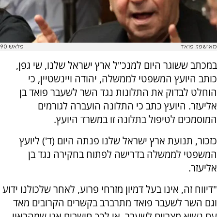
מאושפז. פואד
פלאש 90
במכתב ששוגר היום למנכ"ל ארץ ישראל שלנו, שי גפן,
כותב היועץ המשפטי לממשלה, יהודה ויינשטיין, כי
הוחלט לבדוק את התלונות נגד השר לשעבר פואד בן
אליעזר. היועץ כתב כי התלונה הועברה לגורמים
המוסמכים לטיפול בתלונה זו במשרד היועץ.
כזכור, תנועת ארץ ישראל שלנו פנתה היום (ד') ליועץ
המשפטי לממשלה בדרישה לפתוח בחקירה נגד בן
אליעזר.
"דיווח זה, אינו בעל דמיון מזרחי פרוע, לאחר שלכולנו ידוע
וגם השר לשעבר פואד מתרברב בקשרים הקרובים מאד
עם נשיא מצריים לשעבר. אי לכך חושבים אנו שמהראוי