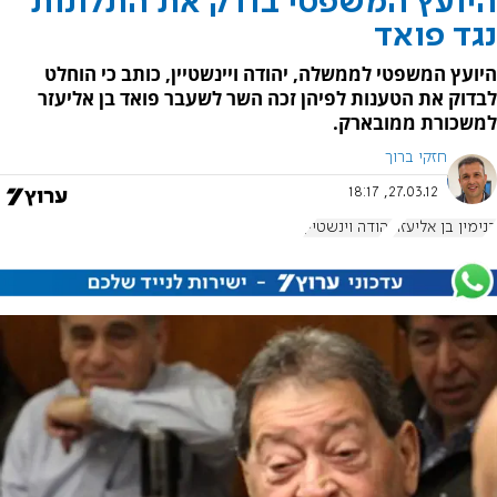
היועץ המשפטי בודק את התלונות
נגד פואד
היועץ המשפטי לממשלה, יהודה ויינשטיין, כותב כי הוחלט
לבדוק את הטענות לפיהן זכה השר לשעבר פואד בן אליעזר
למשכורת ממובארק.
חזקי ברוך
27.03.12, 18:17
בנימין בן אליעזר
יהודה וינשטיין