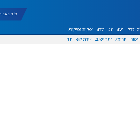
כ"ד באב תשפ"ו |
 ונדל"ן
דעות
אוכל
יהדות
הפקות וסיקורים
ספורט
פורומים
אתר ישיבה
יצירת קשר
עוד