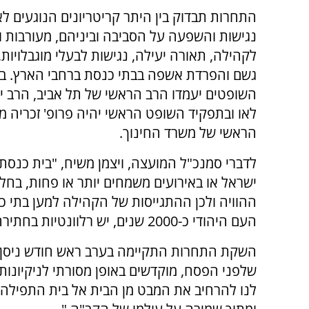
התחרות תבדוק בין היתר קריטריונים הנוגעים ל
נגישות והשפעה על הסביבה וביניהם, מעורבות 
לקהילה, תאורה יעילה, נגישות לבעלי מוגבלויות, 
גשם והפרדת אשפה בבתי כנסת ברחבי הארץ. בר
השופטים יעמדו הרב הראשי של תל אביב, הרב י
לאו ובתפקיד השופט הראשי יהיה פרופ' זכריה מ
הראשי של משרד החינוך.
לדברי סמנכ"ל המועצה, ויצמן משיח, "בית כנסת הו
ישראל או באירועים משמחים יותר או פחות, בחל
ההוויה ולכן ההתגייסות של הקהילה למען בתי כ
העם היהודי כ-2000 שנים, יש רלוונטיות בחתירה שלנו לסביבה ולאיכות חיים טובים יותר".
השקת התחרות התקיימה בערב ראש חודש ניסן. 
שלפני הפסח, מוקדשים באופן מסורתי לניקיונות 
לנו להרחיב את המבט מן הבית אל בית התפילה,