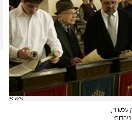
פלאש 90
 עכשיו",
יהדות: