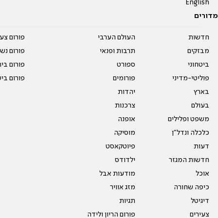
English
מדורים
חדשות
העולם הערבי
פורום צע
מבזקים
תרבות ופנאי
פורום נשו
ביטחוני
ספורט
פורום בי
פוליטי-מדיני
פורומים
פורום בי
בארץ
יהדות
בעולם
צרכנות
משפט ופלילים
אופנה
כלכלה ונדל"ן
מוסיקה
דעות
פיוטקאסט
חדשות המגזר
ילדודס
אוכל
מודעות אבל
כיפה שחורה
מזג אוויר
דיגיטל
תגיות
צעירים
פורום הריון ולידה