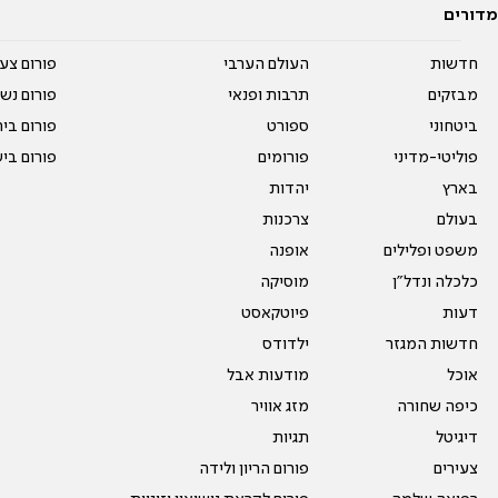
מדורים
חדשות
העולם הערבי
פורום צע
מבזקים
תרבות ופנאי
פורום נשו
ביטחוני
ספורט
פורום בי
פוליטי-מדיני
פורומים
פורום בי
בארץ
יהדות
בעולם
צרכנות
משפט ופלילים
אופנה
כלכלה ונדל"ן
מוסיקה
דעות
פיוטקאסט
חדשות המגזר
ילדודס
אוכל
מודעות אבל
כיפה שחורה
מזג אוויר
דיגיטל
תגיות
צעירים
פורום הריון ולידה