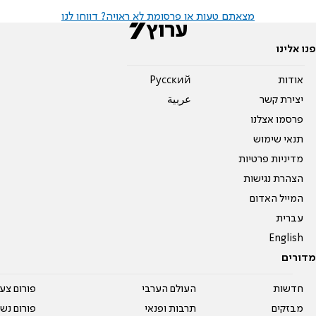
מצאתם טעות או פרסומת לא ראויה? דווחו לנו
פנו אלינו
אודות
Pусский
יצירת קשר
عربية
פרסמו אצלנו
תנאי שימוש
מדיניות פרטיות
הצהרת נגישות
המייל האדום
עברית
English
מדורים
חדשות
העולם הערבי
פורום צע
מבזקים
תרבות ופנאי
פורום נשו