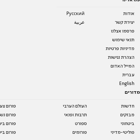
פנו אלינו
אודות
Pусский
יצירת קשר
عربية
פרסמו אצלנו
תנאי שימוש
מדיניות פרטיות
הצהרת נגישות
המייל האדום
עברית
English
מדורים
חדשות
העולם הערבי
פורום צע
מבזקים
תרבות ופנאי
פורום נשו
ביטחוני
ספורט
פורום בי
פוליטי-מדיני
פורומים
פורום בי