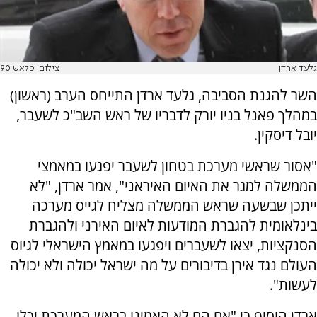
גלעד ארדן
צילום: פלאש 90
השר להגנת הסביבה, גלעד ארדן התייחס הערב (ראשון)
במהלך פאנל בניו יורק לדבריו של ראש השב"כ לשעבר,
יובל דיסקין.
"אסור שראשי מערכת בטחון לשעבר יפגעו במאמצי
הממשלה למגר את האיום האיראני", אמר ארדן, "לא
ייתכן שבשעה שראש הממשלה מצליח לגייס מערכה
בינלאומית להגברת המודעות לאיום האירני ולהגברת
הסנקציות, יצאו לשעברים ויפגעו במאמץ הישראלי לגיוס
העולם נגד אירן בדיבורים על מה ישראל יכולה ולא יכולה
לעשות".
ארדן הוסיף כי "אם הם לא האמינו בראש המערכת יכלו