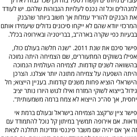
עובדים מיותרים וקשה לטפל בזה וכן שכר גבוה לא רק
למנהלים וכל זה נכנס לעלויות הגבוהות שלהם. יש לעודד
את הבנקים להוריד עמלות אך חשוב ביותר שהבנק
המרכזי יוודא שהם לא ייקחו סיכונים גדולים שיעמידו אותם
בבעיות כפי שקרה בארה"ב, בבריטניה ובאירופה בכלל.
פישר סיכם את שנת 2011. "שנה חלשה בעולם כולו,
אפילו בשווקים המתעוררים, שם הצמיחה היתה נמוכה
בהשוואה לשנים קודמות. לצמיחה העולמית הנמוכה
היתה השפעה על צמיחה מתונה יותר אצלנו. הצרכן
הישראלי הוציא פחות משנים קודמות. בעניין הייצוא; חל
גידול בייצוא לשוקי המזרח ואילו לגוש היורו נותר יציב
יחסית, אך סה"כ הייצוא לא צמח ברמה משמעותית".
פישר ציין ש"קצב הצמיחה בישראל ובעולם ברמת אי
ודאות. אם אירופה תמשיך במיתון קל נוכל להתמודד עם
זה אך אם יהיה שם משבר פיננסי ומדינות תחלנה לצאת