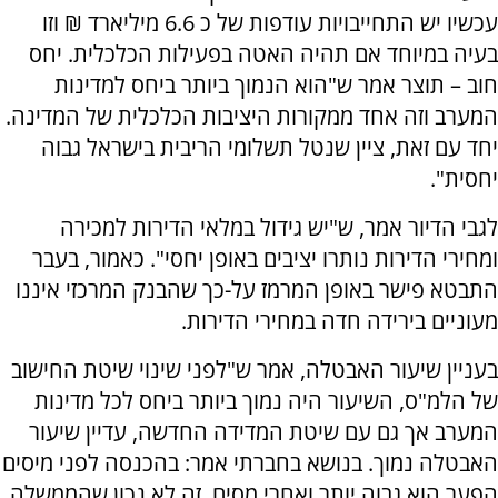
עכשיו יש התחייבויות עודפות של כ 6.6 מיליארד ₪ וזו
בעיה במיוחד אם תהיה האטה בפעילות הכלכלית. יחס
חוב – תוצר אמר ש"הוא הנמוך ביותר ביחס למדינות
המערב וזה אחד ממקורות היציבות הכלכלית של המדינה.
יחד עם זאת, ציין שנטל תשלומי הריבית בישראל גבוה
יחסית".
לגבי הדיור אמר, ש"יש גידול במלאי הדירות למכירה
ומחירי הדירות נותרו יציבים באופן יחסי". כאמור, בעבר
התבטא פישר באופן המרמז על-כך שהבנק המרכזי איננו
מעוניים בירידה חדה במחירי הדירות.
בעניין שיעור האבטלה, אמר ש"לפני שינוי שיטת החישוב
של הלמ"ס, השיעור היה נמוך ביותר ביחס לכל מדינות
המערב אך גם עם שיטת המדידה החדשה, עדיין שיעור
האבטלה נמוך. בנושא בחברתי אמר: בהכנסה לפני מיסים
הפער הוא גבוה יותר ואחרי מסים. זה לא נכון שהממשלה