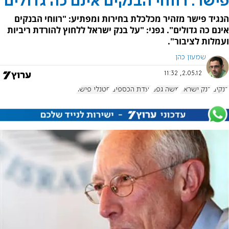
פישר: רווחי הבנקים אינם כה גדולים
הנגיד פישר מזהיר מכלכלת בחירות ומפתיע: "רווחי הבנקים
אינם כה גדולים". גפני: "על בנק ישראל ללחוץ להורדת ריביות
ועמלות לציבור".
שמעון כהן
2.05.12, 11:32
בנקים
בנק ישראל
משה גפני
ועדת הכספים
סטנלי פישר