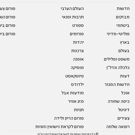
חדשות
העולם הערבי
פורום צע
מבזקים
תרבות ופנאי
פורום נשו
ביטחוני
ספורט
פורום בי
פוליטי-מדיני
פורומים
פורום בי
בארץ
יהדות
בעולם
צרכנות
משפט ופלילים
אופנה
כלכלה ונדל"ן
מוסיקה
דעות
פיוטקאסט
חדשות המגזר
ילדודס
אוכל
מודעות אבל
כיפה שחורה
מזג אוויר
דיגיטל
תגיות
צעירים
פורום הריון ולידה
רפואה שלמה
פורום לקראת נישואין וזוגיות
© כל הזכויות שמורות לישראל נשיונל ניוז בע"מ.