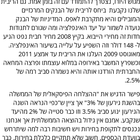
מגוש היורו, נצטרך להתמודד עם זה בזמן אמת. גם הריבית
שלנו נקבעת ביחס לריבית של הבנקים המרכזיים
המובילים והיא מתקרבת לאפס. המדיניות של הבנק
נועדה לשמור על יעד האינפלציה ומה שגורם לתנודות
חדות זה מחירי הייבוא. בקיץ 2008 מחיר חבית נפט הגיע
ל- 148 דולר וזה השפיע על עלייה בשיעור האינפלציה.
מאוגוסט 2009 העלנו את הריבית עד אמצע 2011
וכשפרץ המשבר באירופה במלוא עוצמתו ופרצה המחאה
החברתית הורדנו אותה והיא נשמרה סביב רמה של
2.5%.
פישר הדגיש את "ההצלחה הפיסקאלית של הממשלה
בהשגת גירעון של 3%" אך ציין ש"כפי הנראה השנה
הגירעון ינוע סביב 3.5% וזו כבר סטייה של 2% מהיעד
שנקבע. אמנם אין גידול בהוצאה הממשלתית אך אנחנו
נכנסים לתקופת בחירות ויש חשיבות רבה למה שיתרחש
בוועדת הכספים. חשוב שלא תתקיים כלכלת בחירות. כבר