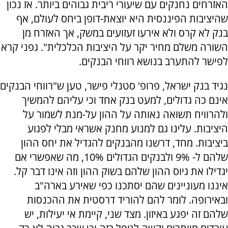
האזרחים נחנקים עם שיעורי ריבית גבוהים ביותר. אז נכון
שהיציבות הפיננסית היא יוצאת-דופן ביחס לעולם, אף
בנק לא קרס ולא אירעו זעזועים במשק, אך האזרח מן
השורה משלם מחיר יקר על היציבות הכלכלית". גפני קרא
לפישר להתערב בנושא רווחי הבנקים.
נגיד בנק ישראל, פרופ' סטנלי פישר, טען ש"רווחי הבנקים
אינם כה גדולים, למעט בנק אחד וכי עליהם להמשיך
ולהרוויח תשואה נאותה על ההון על-מנת לשמור על
היציבות. עלינו גם למנוע מחנק אשראי מבלי לפגוע
ביציבות. מחד, דרשנו מהבנקים להגדיל את יחס ההון
שלהם ל- 9% ולבנקים הגדולים 10%, מה שאפשרי אם
יגדילו את גיוס ההון שלהם בשוק ההון וזה אינו דבר קל.
איננו מעוניינים שהם יסתכנו כפי שאירע בארה"ב
ובאירופה. לומר להם להוריד דרסטית את ההכנסות
שלהם זה יפגע באיזון. מצד שני, קיימת אי יעילות, יש