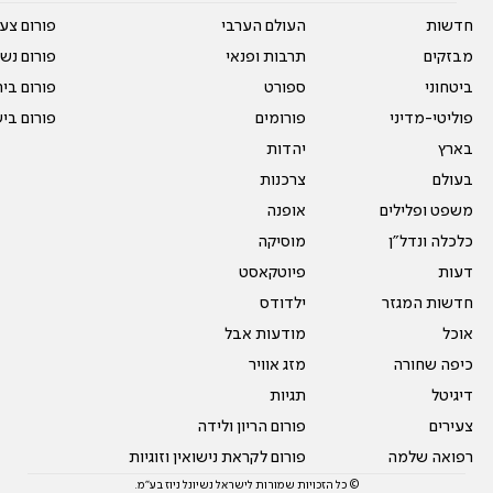
חדשות
העולם הערבי
פורום צע
מבזקים
תרבות ופנאי
פורום נשו
ביטחוני
ספורט
פורום בי
פוליטי-מדיני
פורומים
פורום בי
בארץ
יהדות
בעולם
צרכנות
משפט ופלילים
אופנה
כלכלה ונדל"ן
מוסיקה
דעות
פיוטקאסט
חדשות המגזר
ילדודס
אוכל
מודעות אבל
כיפה שחורה
מזג אוויר
דיגיטל
תגיות
צעירים
פורום הריון ולידה
רפואה שלמה
פורום לקראת נישואין וזוגיות
© כל הזכויות שמורות לישראל נשיונל ניוז בע"מ.