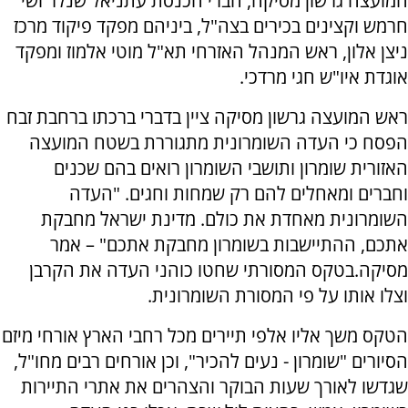
המועצה גרשון מסיקה, חברי הכנסת עתניאל שנלר ושי
חרמש וקצינים בכירים בצה"ל, ביניהם מפקד פיקוד מרכז
ניצן אלון, ראש המנהל האזרחי תא"ל מוטי אלמוז ומפקד
אוגדת איו"ש חגי מרדכי.
ראש המועצה גרשון מסיקה ציין בדברי ברכתו ברחבת זבח
הפסח כי העדה השומרונית מתגוררת בשטח המועצה
האזורית שומרון ותושבי השומרון רואים בהם שכנים
וחברים ומאחלים להם רק שמחות וחגים. "העדה
השומרונית מאחדת את כולם. מדינת ישראל מחבקת
אתכם, ההתיישבות בשומרון מחבקת אתכם" – אמר
מסיקה.בטקס המסורתי שחטו כוהני העדה את הקרבן
וצלו אותו על פי המסורת השומרונית.
הטקס משך אליו אלפי תיירים מכל רחבי הארץ אורחי מיזם
הסיורים "שומרון - נעים להכיר", וכן אורחים רבים מחו"ל,
שגדשו לאורך שעות הבוקר והצהרים את אתרי התיירות