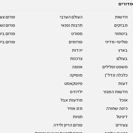
מדורים
חדשות
העולם הערבי
פורום צע
מבזקים
תרבות ופנאי
פורום נשו
ביטחוני
ספורט
פורום בי
פוליטי-מדיני
פורומים
פורום בי
בארץ
יהדות
בעולם
צרכנות
משפט ופלילים
אופנה
כלכלה ונדל"ן
מוסיקה
דעות
פיוטקאסט
חדשות המגזר
ילדודס
אוכל
מודעות אבל
כיפה שחורה
מזג אוויר
דיגיטל
תגיות
צעירים
פורום הריון ולידה