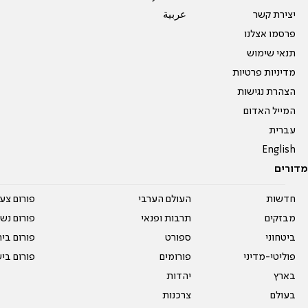
יצירת קשר
عربية
פרסמו אצלנו
תנאי שימוש
מדיניות פרטיות
הצהרת נגישות
המייל האדום
עברית
English
מדורים
חדשות
העולם הערבי
פורום צע
מבזקים
תרבות ופנאי
פורום נשו
ביטחוני
ספורט
פורום בי
פוליטי-מדיני
פורומים
פורום בי
בארץ
יהדות
בעולם
צרכנות