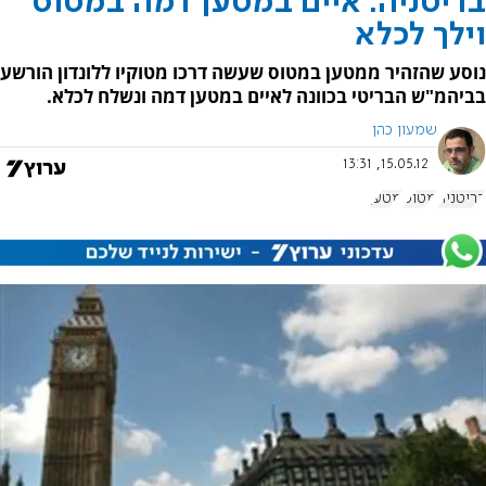
בריטניה: איים במטען דמה במטוס
וילך לכלא
נוסע שהזהיר ממטען במטוס שעשה דרכו מטוקיו ללונדון הורשע
בביהמ"ש הבריטי בכוונה לאיים במטען דמה ונשלח לכלא.
שמעון כהן
15.05.12, 13:31
בריטניה
מטוס
מטען