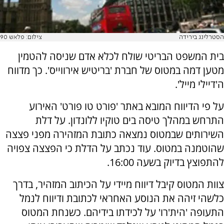
הסטרלינג בירידה
צילום: פלאש 90
בית המשפט הבריטי שולח לכלא אדם שניסה להטמין
מטען דמה במטוס של חברת 'בריטיש אירווייס'. כך מדווח
ה'דיילי מייל'.
על פי הדיווח המובא באתר 'פורט טו פורט' האירוע
התרחש במהלך טיסה בים טוקיו ללונדון. על דלת
השירותים שבמטוס נמצאה כתובת המזהירה מפני פצצה
שהוטמנה במטוס. עוד נכתב על הדלת כי הפצצה צפויה
להתפוצץ בדיוק בשעה 16:00.
צוות המטוס קיבל דיווח מיידי על הכיתוב המזהיר, בדרך
כלשהי זיהה את הנוסע האחראי לכתובת ודיווח לנמל
התעופה 'הית'רו' על לכידתו בידיהם. כשנחת המטוס