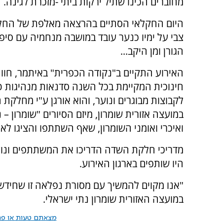
מחוברים הכינו שתיל ירקות ביתי -מזכרת לגינה.
היום החקלאי הסתיים בהרצאה מאלפת של החלו
צבי על ימיו כנער עובד במושבה מנחמיה עם סיפו
הגורן ומן היקב...
האירוע התקיים ב"נקודה הכפרית" באיתמר, חוו
חינוכית המקיימת בכל השנה סדנאות מנהיגות ט
לקבוצות מבוגרים ונוער, והוא אורגן ע"י מחלקת 
במועצה אזורית שומרון, מיזם הסיורים "שומרון – 
ואיכרי ואומני השומרון, שאף השתתפו והציגו לאו
מדריכי חלקת השדה הדריכו את המשתתפים ונו
היו שותפים בארגון האירוע.
"אנו מקוים להמשיך עם מסורת נפלאה זו שחידש
במועצה האזורית שומרון נתי ישראלי.
מצאתם טעות או פרס