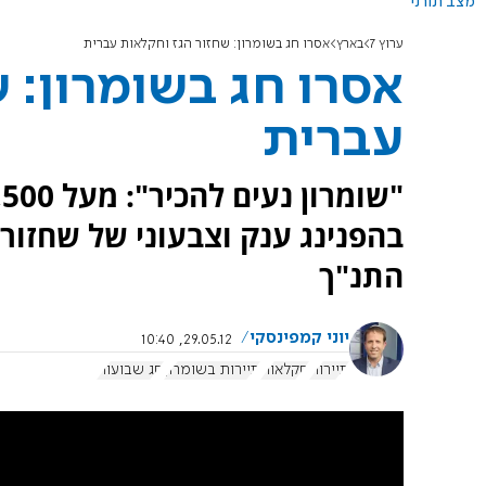
מצב תורני
ערוץ 7
בארץ
אסרו חג בשומרון: שחזור הגז וחקלאות עברית
אסרו חג בשומרון: 
עברית
בהפנינג ענק וצבעוני של שחזור 
התנ"ך
יוני קמפינסקי
29.05.12, 10:40
תיירות
חקלאות
תיירות בשומרון
חג שבועות