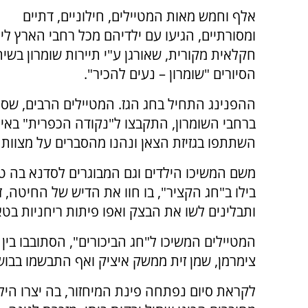
אלף וחמש מאות המטיילים, חילוניים, דתיים
ומסורתיים, הגיעו עם ילדיהם מכל רחבי הארץ ליו
חקלאית מקורית, שאורגן ע"י תיירות שומרון בשית
הסיורים "שומרון – נעים להכיר".
ההפנינג התחיל בחג הגז. המטיילים הרבים, שסיי
ברחבי השומרון, התקבצו ל"נקודה הכפרית" באי
השתתפו בגזיזת הצאן ונהנו מהסברים על מצוות 
משם המשיכו הילדים וגם המבוגרים לסדנא בה טוו
בילו ב"חג הקציר", בו חוו את הדיש של החיטה, ז
ותבלינים לשו את הבצק ואפו פיתות ריחניות בטאב
המטיילים המשיכו ל"חג הביכורים", הסתובבו בין 
צימרמן, שמן זית ממשק איציק ואף התבשמו בבו
לקראת סיום נפתחה פינת המיחזור, בה יצרו היל