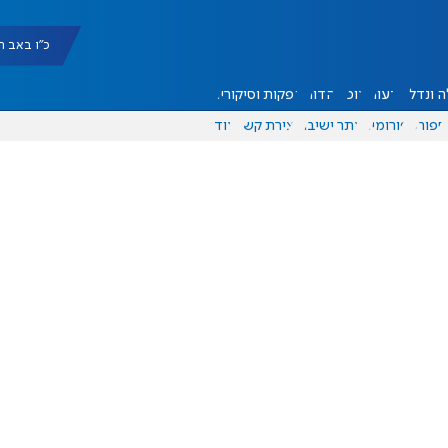
כ"ו באב תשפ"ו |
 ונדל"ן
דעות
אוכל
יהדות
הפקות וסיקורים
ספורט
פורומים
אתר ישיבה
יצירת קשר
עוד