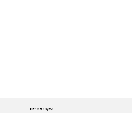
עקבו אחרינו
ות
טוויטר
ם הריון ולידה
פייסבוק