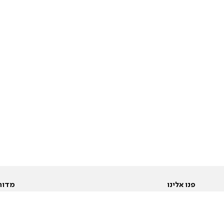
פנו אלינו
מדור
אודות
Pусский
חד
יצירת קשר
عربية
מב