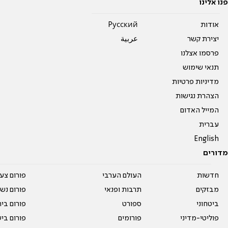
פנו אלינו
אודות
Pусский
יצירת קשר
عربية
פרסמו אצלנו
תנאי שימוש
מדיניות פרטיות
הצהרת נגישות
המייל האדום
עברית
English
מדורים
חדשות
העולם הערבי
פורום צע
מבזקים
תרבות ופנאי
פורום נשו
ביטחוני
ספורט
פורום בי
פוליטי-מדיני
פורומים
פורום בי