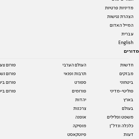
מדיניות פרטיות
הצהרת נגישות
המייל האדום
עברית
English
מדורים
חדשות
העולם הערבי
פורום צע
מבזקים
תרבות ופנאי
פורום נשו
ביטחוני
ספורט
פורום בי
פוליטי-מדיני
פורומים
פורום בי
בארץ
יהדות
בעולם
צרכנות
משפט ופלילים
אופנה
כלכלה ונדל"ן
מוסיקה
דעות
פיוטקאסט