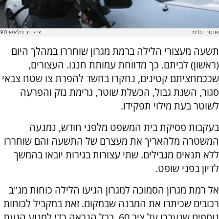
שוטר יס"מ
צילום: פלאש 90
תשעה מעצורי הלילה ברמת מגרון שוחררו במהלך היום
(ראשון) לביתם. כך מדווחת עמותת חננו. העצורים,
שככמחציתם קטינים, נחקרו בחשד להפרת צו שטח צבאי
סגור, השגת גבול, הכשלת שוטר, גרימת נזק והפרעה
לשוטר בעת מילוי תפקידו.
בעקבות פסיקת בית המשפט מלפני חודש, נמנעה
המשטרה מלהאריך את מעצרם של התשעה והם שוחררו
ללא תנאים מגבילים. שתי עצורות בגירות יובאו בהמשך
לדיון בפני שופט.
אל רמת מגרון הסמוכה למגרון הגיעו הלילה כוחות מג"ב
רכובים שכיתרו את המבנה שבמקום. זאת במקביל לכוחות
נוספים שנערכו על ציר 60, ככל הנראה כדי למנוע הגעת