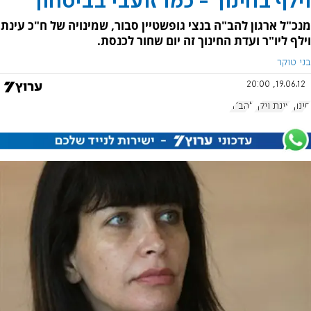
וילף בחינוך - כמו זועבי בביטחון
מנכ"ל ארגון להב"ה בנצי גופשטיין סבור, שמינויה של ח"כ עינת
וילף ליו"ר ועדת החינוך זה יום שחור לכנסת.
בני טוקר
19.06.12, 20:00
חינוך
עינת וילף
להב"ה