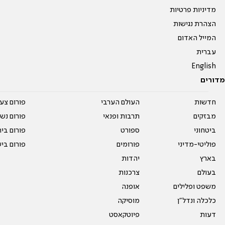
מדיניות פרטיות
הצהרת נגישות
המייל האדום
עברית
English
מדורים
חדשות
העולם הערבי
פורום צע
מבזקים
תרבות ופנאי
פורום נשו
ביטחוני
ספורט
פורום בי
פוליטי-מדיני
פורומים
פורום בי
בארץ
יהדות
בעולם
צרכנות
משפט ופלילים
אופנה
כלכלה ונדל"ן
מוסיקה
דעות
פיוטקאסט