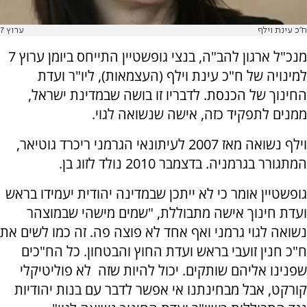
ח"כ עינת וילף
ערוץ 7
מנכ"ל ארגון להב"ה, בנצי גופשטיין התייחס ביומן ערוץ 7
למינויה של ח"כ עינת וילף (העצמאות), ליו"ר ועדת
החינוך של הכנסת. לדבריו זו בושה שבמדינת ישראל,
ממנים לתפקיד כזה, אישה שנשואה לגוי.
וילף נשואה מאז 2007 לעיתונאי הגרמני ריכרד גוטיאר,
המתגורר בגרמניה‏. בדצמבר 2010 נולד לזוג בן.
גופשטיין אומר כי לא ייתכן שבמדינה יהודית יעמידו בראש
ועדת חינוך אישה מתבוללת, "שמים מישהי שבמוצהר
נשואה לגוי גרמני ואף אחד לא פוצה פה. זה כמו לשים את
ח"כ חנין זועבי בראש ועדת החוץ והבטחון. כל הח"כים
שפנינו אליהם שותקים. יכול להיות שזה לא פוליטיקלי
קורקט, אבל מבחינתנו אי אפשר לדבר עם בנות יהודיות