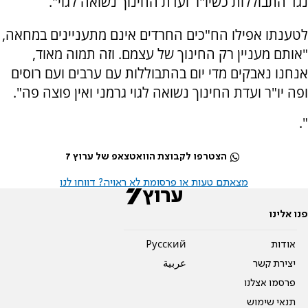
נגד התבוללות כשיו"ר ועדת החינוך נשואה לגוי".
לטענתו אפילו הח"כים החרדים אינם מתעניינים במחאה,
"אותם מעניין רק החינוך של עצמם. וזה תמוה מאוד,
אנחנו נאבקים מדי יום בהתבוללות עם ערבים ועם רוסים
ופה יו"ר ועדת החינוך נשואה לגוי גרמני ואין פוצה פה".
".
הצטרפו לקבוצת הוואטצאפ של ערוץ 7
מצאתם טעות או פרסומת לא ראויה? דווחו לנו
פנו אלינו
אודות
Pусский
יצירת קשר
عربية
פרסמו אצלנו
תנאי שימוש