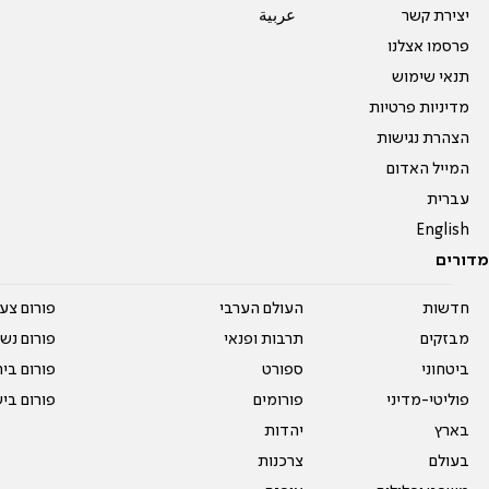
יצירת קשר
عربية
פרסמו אצלנו
תנאי שימוש
מדיניות פרטיות
הצהרת נגישות
המייל האדום
עברית
English
מדורים
חדשות
העולם הערבי
פורום צע
מבזקים
תרבות ופנאי
פורום נשו
ביטחוני
ספורט
פורום בי
פוליטי-מדיני
פורומים
פורום בי
בארץ
יהדות
בעולם
צרכנות