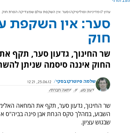
מצב תורני
ערוץ 7
מדיניות ופוליטיקה
סער: אין השקפת עולם שמצדיקה הפרת חוק
סער: אין השקפת ע
חוק
שר החינוך, גדעון סער, תקף א
החוק איננה סיסמה שניתן להשתמ
שלמה פיוטרקובסקי
25.06.12, 12:21
גדעון סער
חוק
מחאה חברתית
שר החינוך, גדעון סער, תקף את המחאה האלימ
השבוע, במהלך טקס הנחת אבן פינה בביה"ס אח
שבגוש עציון.