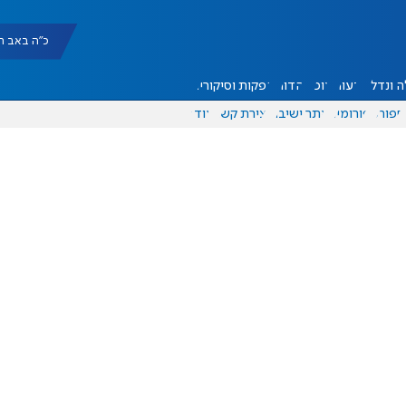
כ"ה באב תשפ"ו |
 ונדל"ן
דעות
אוכל
יהדות
הפקות וסיקורים
ספורט
פורומים
אתר ישיבה
יצירת קשר
עוד