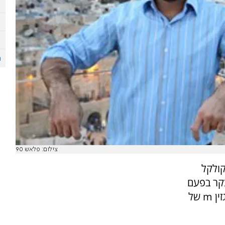
צילום: פלאש 90
חד מקולקל
בקר בפעם
הראשונה בחייו בבית כנסת. את הסיפור מביא מגזין m של