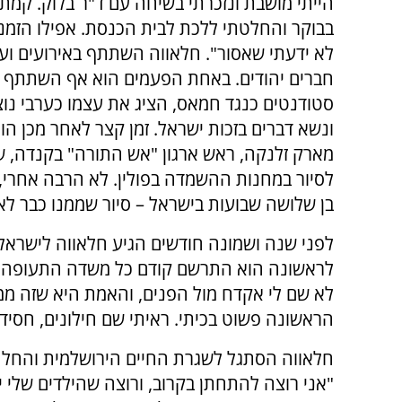
הייתי מושבת ונזכרתי בשיחה עם ד"ר בלוק. קמתי
בבוקר והחלטתי ללכת לבית הכנסת. אפילו הזמנת
לא ידעתי שאסור". חלאווה השתתף באירועים ו
חברים יהודים. באחת הפעמים הוא אף השתתף 
סטודנטים כנגד חמאס, הציג את עצמו כערבי נוצ
ונשא דברים בזכות ישראל. זמן קצר לאחר מכן הו
מארק זלנקה, ראש ארגון "אש התורה" בקנדה, שה
לסיור במחנות ההשמדה בפולין. לא הרבה אחרי, ו
בן שלושה שבועות בישראל – סיור שממנו כבר לא
לפני שנה ושמונה חודשים הגיע חלאווה לישראל
לראשונה הוא התרשם קודם כל משדה התעופה, ש
לא שם לי אקדח מול הפנים, והאמת היא שזה ממ
הראשונה פשוט בכיתי. ראיתי שם חילונים, חסידים
חלאווה הסתגל לשגרת החיים הירושלמית והחל ל
"אני רוצה להתחתן בקרוב, ורוצה שהילדים שלי יה