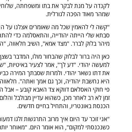
לקנדה על מנת לבקר את בתו ומשפחתה, שלוחי 
שמהר מאוד הפכה לגורלית.
"קשה לי להאמין שכל מה שאומרים אצלנו על היהו
סבתא שלי הייתה יהודייה, והתאסלמה כדי להתחת
מיהר בלוק לברר. "מצד אמא", השיב חלאווה, "הי
כאן היה ברור לבלוק שהבחור מולו, המדבר בשצף
למעשה יהודי. "דע לך", אמר לצעיר באיטיות, "ש
את דתו נשאר יהודי. ולמרות שסבתך המירה כביכ
היא נחשבת יהודיה, וכך גם אמך ואתה". חלאווה
פי חוקי האסלאם דווקא צד האבא קובע – אבל ה
זמן לא רב לאחר מכן, כשהוא עדיין מבולבל והלום
הכנסת באונטריו, והתחיל בחיים חדשים.
"אני זוכר עד היום איך מרוב התרגשות זלגו דמעות
כשנכנסתי למקום", הוא אומר היום. "מאוחר יותר