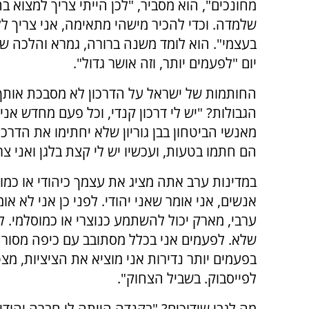
מחונכים", הוא מסביר, "לכן הייתי צריך למצוא בח
שלמדה. וכדי להכיר מישהי מתאימה, אני צריך לל
בעצמי". הוא לומד משנה ברורה, גמרא והלכה ש
יום "לפעמים יותר, וזה אושר גדול".
החותמות של ישראל על הדרכון לא מסבכת אותך
הגבולות? "יש לי דרכון קנדי, וכל פעם מחדש אנ
מאנשי הביטחון בבן גוריון שלא יחתימו את הדרכון
הם חתמו בטעות, ועכשיו יש לי קצת בלגן ואני צ
במדינות ערב אתה מציג את עצמך כיהודי או כמ
אנשים, אני אומר שאני יהודי. לפני כן אני לא או
ערבי, מארק יכול להשתמע כנוצרי או כמוסלמי. ל
שלא. לפעמים אני בכלל מסתובב עם כיפה מסורתי
בפעמים יותר נדירות אני מוציא את הציציות, מצ
לפייסבוק. בשביל הצחוק".
מה לגבי שידוכים? "בקנדה הייתה לי חברה יהודי