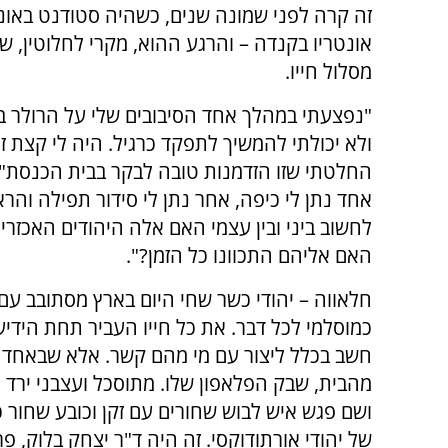
זה קרה לפני שמונה שנים, כשהיה סטודנט באונ
אונטריו בקנדה – והרגע ההוא, מקרי לחלוטין, ש
מסלול חייו.
"נפצעתי במהלך אחד הסיבובים שלי על הרולר בל
ולא יכולתי להמשיך לתפקד כרגיל. היה לי קצת זמ
החלטתי שזו הזדמנות טובה לבקר בבית הכנסת", ה
אחד נתן לי כיפה, אחר נתן לי סידור תפילה והר
לחשוב ביני ובין עצמי האם אלה היהודים האכזריי
האם אליהם התכוונו כל הזמן?".
חלאווה – יהודי כשר שחי היום בארץ מסתובב עם כ
כמוסלמי לכל דבר. את כל חייו העביר תחת הידי
חשב בכלל ליצור עם מי מהם קשר. אלא שבאחד ה
מהבית, שבק הפלאפון שלו. מתוסכל ועצבני ירד ח
ושם פגש איש לבוש שחורים עם זקן וכובע שחור 
של יהודי אורתודוקסי. זה היה ד"ר יצחק בלוק, 