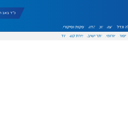
כ"ד באב תשפ"ו |
 ונדל"ן
דעות
אוכל
יהדות
הפקות וסיקורים
ספורט
פורומים
אתר ישיבה
יצירת קשר
עוד