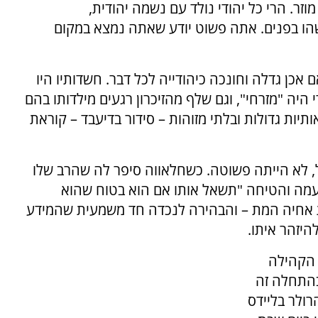
וזר. הרי כל יהודי נולד עם נשמה יהודית,
הו בפנים. אתה פשוט יודע שאתה נמצא במקום
אכן גדלה וחונכה כיהודייה לכל דבר. חשדותיו היו
יה "מזרחי", וגם שלף מהזיכרון רגעים מילדותו בהם
יות גדולות ובלתי מזוהות – סידור בדיעבד – קוראת
 לא הייתה פשוטה. כשחלאווה סיפר לה שהרב שלו
עמה והטיחה "תשאל אותו אם הוא בטוח שהוא
ת אחיה המת – והבהירה לנכדה חד משמעית שהמידע
היזהר איתו.
 הקהילה
בהתחלה זה
רולר בליידס