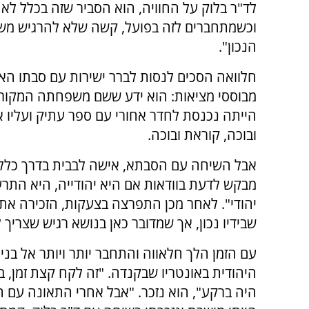
לד"ר בלוק על החוויה, הוא הסביר שזה בכלל לא מ
וכשמתחברים לזה בפועל, קשה שלא להרגיש מש
הנכון".
חלוואה הסכים לנסות לברר ישירות עם סבתו האם 
מבוססי מציאות: הוא ידע ששם משפחתה המקורי ה
הייתה נכנסת לחדר אחורי עם ספר עתיק ועליו אות
ובוכה, קוראת ובוכה.
אבל השיחה עם הסבתא, אישה לבבית בדרך כלל,
מבקש לדעת בוודאות אם היא יהודייה, היא התר
יהודי". לאחר מכן התפרצה בצעקות, הזכירה א
שבידיו נכון, אך שמדובר כאן בנושא רגיש שצריך ל
עם הזמן הלך חלאווה והתחבר יותר ויותר אל בני
היהודית באונטריו שבקנדה. "זה לקח קצת זמן, 
היה ברקע", הוא נזכר. "אבל אחרי התאונה עם ה