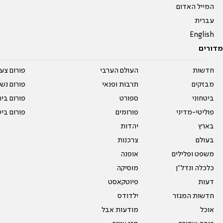
המייל האדום
עברית
English
מדורים
חדשות
העולם הערבי
פורום צע
מבזקים
תרבות ופנאי
פורום נשו
ביטחוני
ספורט
פורום בי
פוליטי-מדיני
פורומים
פורום בי
בארץ
יהדות
בעולם
צרכנות
משפט ופלילים
אופנה
כלכלה ונדל"ן
מוסיקה
דעות
פיוטקאסט
חדשות המגזר
ילדודס
אוכל
מודעות אבל