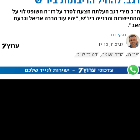
רגב: להחיל הריבונות ביו"ש
ח''כ מירי רגב העלתה הצעה לסדר על דו''ח השופט לוי על
ההתיישבות והבנייה ביו''ש, "יהיו עוד הרבה אריאל וגבעת
זאב".
חזקי ברוך
11.07.12, 17:50
מירי רגב
יהודה ושומרון
אדמונד לוי ז"ל