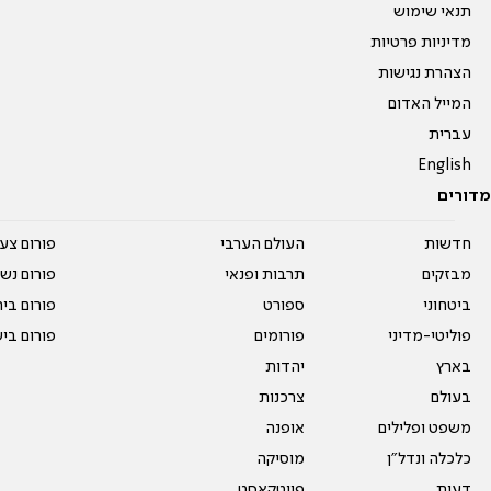
תנאי שימוש
מדיניות פרטיות
הצהרת נגישות
המייל האדום
עברית
English
מדורים
חדשות
העולם הערבי
פורום צע
מבזקים
תרבות ופנאי
פורום נשו
ביטחוני
ספורט
פורום בי
פוליטי-מדיני
פורומים
פורום בי
בארץ
יהדות
בעולם
צרכנות
משפט ופלילים
אופנה
כלכלה ונדל"ן
מוסיקה
דעות
פיוטקאסט