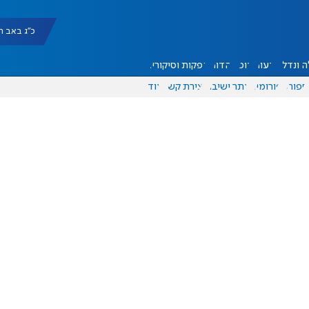
כ"ג באב תשפ"ו |
 ונדל"ן
דעות
אוכל
יהדות
הפקות וסיקורים
ספורט
פורומים
אתר ישיבה
יצירת קשר
עוד