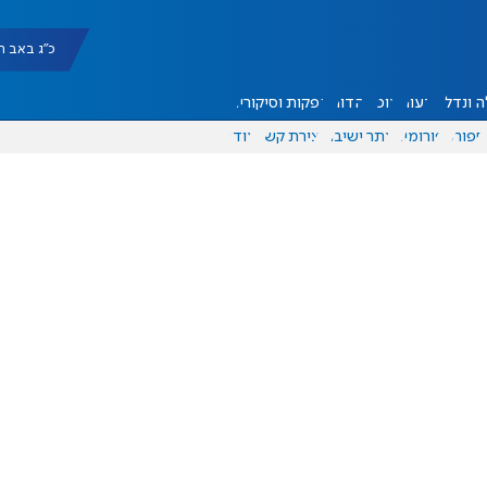
כ"ג באב תשפ"ו |
 ונדל"ן
דעות
אוכל
יהדות
הפקות וסיקורים
ספורט
פורומים
אתר ישיבה
יצירת קשר
עוד