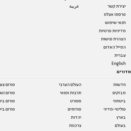
יצירת קשר
عربية
פרסמו אצלנו
תנאי שימוש
מדיניות פרטיות
הצהרת נגישות
המייל האדום
עברית
English
מדורים
חדשות
העולם הערבי
פורום צע
מבזקים
תרבות ופנאי
פורום נשו
ביטחוני
ספורט
פורום בי
פוליטי-מדיני
פורומים
פורום בי
בארץ
יהדות
בעולם
צרכנות