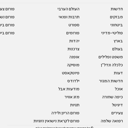
חדשות
העולם הערבי
פורום צע
מבזקים
תרבות ופנאי
פורום נשו
ביטחוני
ספורט
פורום בי
פוליטי-מדיני
פורומים
פורום בי
בארץ
יהדות
בעולם
צרכנות
משפט ופלילים
אופנה
כלכלה ונדל"ן
מוסיקה
דעות
פיוטקאסט
חדשות המגזר
ילדודס
אוכל
מודעות אבל
כיפה שחורה
מזג אוויר
דיגיטל
תגיות
צעירים
פורום הריון ולידה
רפואה שלמה
פורום לקראת נישואין וזוגיות