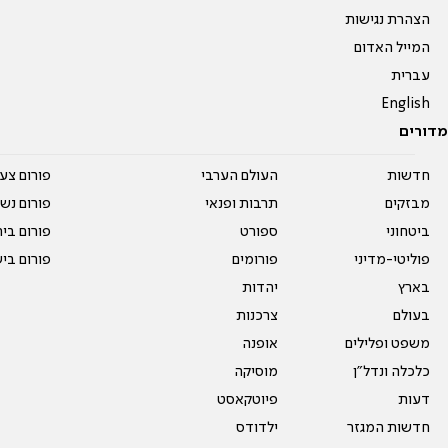
הצהרת נגישות
המייל האדום
עברית
English
מדורים
חדשות
העולם הערבי
פורום צע
מבזקים
תרבות ופנאי
פורום נשו
ביטחוני
ספורט
פורום בי
פוליטי-מדיני
פורומים
פורום בי
בארץ
יהדות
בעולם
צרכנות
משפט ופלילים
אופנה
כלכלה ונדל"ן
מוסיקה
דעות
פיוטקאסט
חדשות המגזר
ילדודס