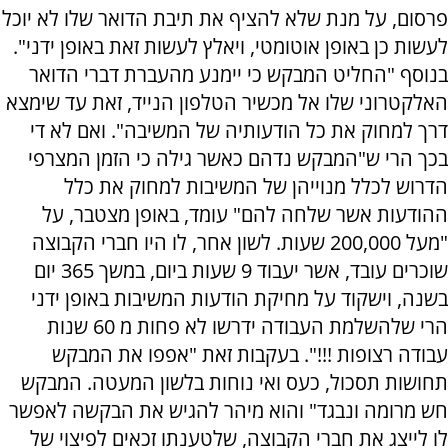
פרסום, על מנת שלא להציף את תיבת הדואר שלו לא יוכל
לעשות כן באופן אוטומטי, ויאלץ לעשות זאת באופן ידני".
בנוסף "החליט המבקש כי יימנע מהעברת דברי הדואר
האלקטרוני שלו אל מכשיר הטלפון הנייד, זאת עד שימצא
דרך למחוק את כל הודעותיה של המשיבה". ואם לא די
בכך הרי ש"המבקש נדהם כאשר גילה כי הזמן המצרפי
הדרוש לכלל מנוייהן של המשיבות למחוק את כלל
ההודעות אשר שלחה להם" עומד, באופן מצטבר, על
"מעל 200,000 שעות. לשון אחר, לו היו חברי הקבוצה
שוכרים עובד, אשר יעבוד 9 שעות ביום, במשך 365 יום
בשנה, וישקוד על מחיקת הודעות המשיבות באופן ידני
הרי שלהשלמת העבודה ידרשו לא פחות מ 60 שנות
עבודה רצופות !!!". בעקבות זאת "אפפו את המבקש
תחושות תסכול, כעס ואי נוחות בלשון המעטה. המבקש
חש מרומה ונבגד" והוא מיהר להגיש את הבקשה לאפשר
לו לייצג את חברי הקבוצה, שלטענתו זכאים לפיצוי של