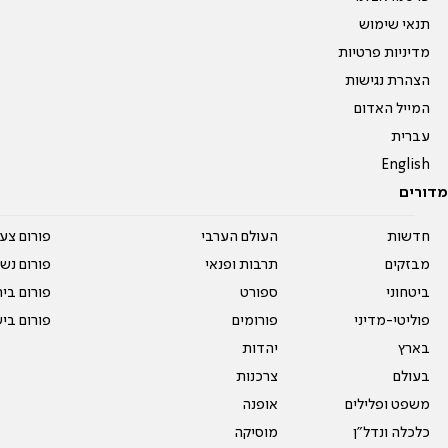
תנאי שימוש
מדיניות פרטיות
הצהרת נגישות
המייל האדום
עברית
English
מדורים
חדשות
העולם הערבי
פורום צע
מבזקים
תרבות ופנאי
פורום נשו
ביטחוני
ספורט
פורום בי
פוליטי-מדיני
פורומים
פורום בי
בארץ
יהדות
בעולם
צרכנות
משפט ופלילים
אופנה
כלכלה ונדל"ן
מוסיקה