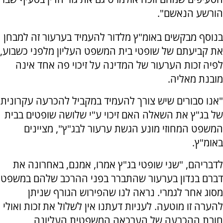
הורשע הנאשם".
בנוסף מבקשים באומ"ץ מלדור להעמיד בערעור זה למבחן
את קביעתם של שופטי בית המשפט העליון מלפני כשבוע,
לפיה זכות הערעור של המדינה על זיכוי פה אחד אינה
מובנת מאליה.
"אנו סבורים שיש צורך להעמיד במקביל להכרעה עקרונית
של בג"ץ את השאלה האם זיכוי ע"י שלושה שופטים בבית
המשפט המחוזי מונע הגשת ערעור לבג"ץ", מציינים
באומ"ץ.
לדבריהם, "שני שופטי בג"ץ אמרו, אמנם, באחרונה את
דברם בנדון בערעור שהתברר בפני ההרכב שלהם במשפט
מסוג אחר לגמרי. נראה לנו שהפירוש הגורף שניתן
להערה זו מוטעה. לעניות דעתנו אין לשלול את זכות ואולי
חובת ההכרעה של הערכאה המשפטית העליונה