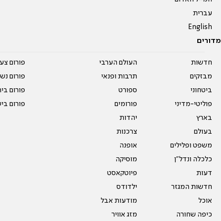
עברית
English
מדורים
חדשות
העולם הערבי
פורום צע
מבזקים
תרבות ופנאי
פורום נשו
ביטחוני
ספורט
פורום בי
פוליטי-מדיני
פורומים
פורום בי
בארץ
יהדות
בעולם
צרכנות
משפט ופלילים
אופנה
כלכלה ונדל"ן
מוסיקה
דעות
פיוטקאסט
חדשות המגזר
ילדודס
אוכל
מודעות אבל
כיפה שחורה
מזג אוויר