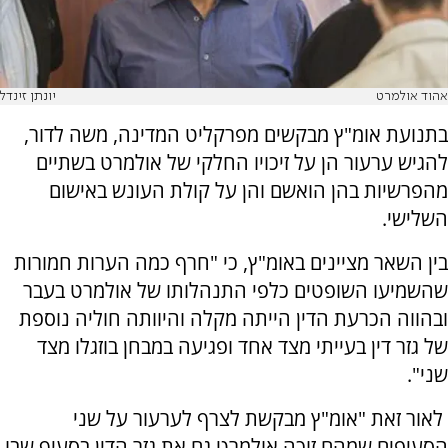
אהוד אולמרט
יונתן זינדל
בתנועת אומ"ץ מבקשים מפרקליט המדינה, משה לדור,
להגיש ערעור הן על זיכויו החלקי של אולמרט בשתיים
מהפרשיות בהן הואשם והן על קולת העונש באישום
השלישי.
בין השאר מציינים באומ"ץ, כי "חרף כמה הערות חמורות
שהשמיעו השופטים כלפי התנהלותו של אולמרט בעבר
ובהווה הכרעת הדין הייתה מקלה והיוותה חוליה נוספת
של גזר דין בעייתי מצד אחד ופגיעה במבחן בוזגלו מצד
שני".
לאור זאת "אומ"ץ מבקשת לצרף לערעור על שני
הסעיפים שמהם זוכה אולמרט גם את גזר הדין בסעיף שבו