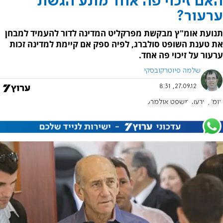
האם זיכוי פה אחד מונע הגשת
ערעור?
תנועת אומ"ץ מבקשת מפרקליט המדינה לדור להעמיד למבחן
את טענת השופט סולברג, לפיה ספק אם קיימת למדינה זכות
ערעור על זיכוי פה אחד.
שלמה פיוטרקובסקי
27.09.12, 8:31
אומ"ץ
ערעור
משפט אולמרט