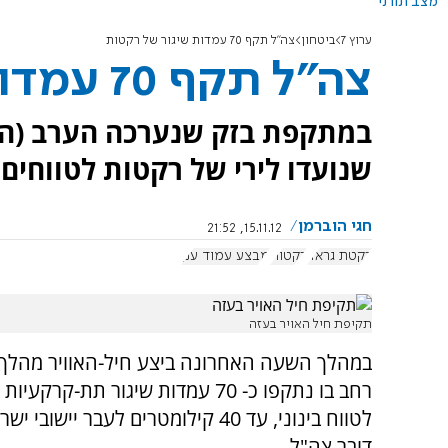
מצב תורני
ערוץ 7
ביטחון
צה"ל תקף 70 עמדות שיגור של רקטות
צה"ל תקף 70 עמדות שיגור של רקטות
שנועדו לירי של רקטות לטווחים של עד 40 ק
חגי הוברמן
15.11.12, 21:52
רקטת גראד
רקטות
מבצע עמוד ענן
תקיפת חיל האויר בעזה
במהלך השעה האחרונה ביצע חיל-האוויר מהלך 
רחב בו נתקפו כ- 70 עמדות שיגור תת-קרקע
לטווח בינוני, עד 40 קילומטרים לעבר יישו
דובר צה"ל.