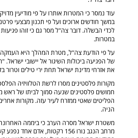
עוד נמסר כי המטרות אותרו על פי מודיעין מדוי
במשך חודשים ארוכים ועל פי תכנון מבצעי פרטנ
לכדי הבשלה. דובר צה"ל מסר גם כי זוהו פגיעות 
במטרות.
על פי הודעת צה"ל, מטרת המהלך היא העמקה
של הפגיעה ביכולות השיגור אל יישובי ישראל. "
את אזרחי מדינת ישראל תחת ירי טילים וטרור ב
מקורות פלסטינים מסרו לרשת הטלוויזיה הפלסט
חמושים פלסטינים שנעה סמוך לביתו של ראש מ
הפליטים שאטי ממזרח לעיר עזה. מקורות אחרים ט
הניה.
משטרת ישראל מסרה הערב כי ביממה האחרונה ועד שעה זו נורו 242 רק
מרחב הנגב נורו 156 רקטות, אדם אחד נפגע קשה, 2 קל, 8 הם נפגעי חרדה.