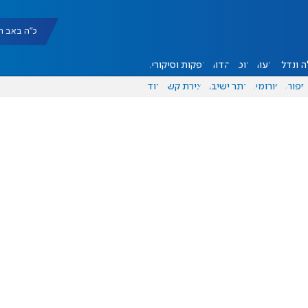
כ"ה באב תשפ"ו |
 ונדל"ן
דעות
אוכל
יהדות
הפקות וסיקורים
ספורט
פורומים
אתר ישיבה
יצירת קשר
עוד