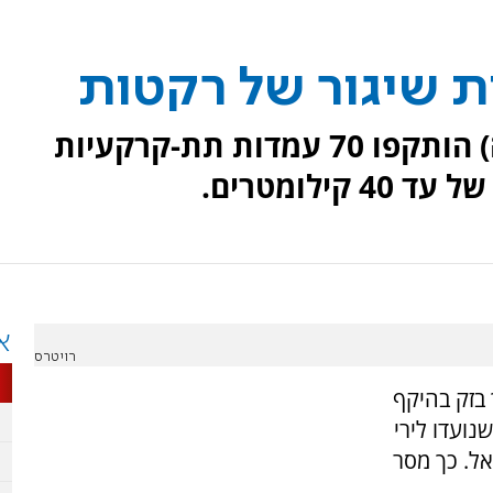
במתקפת בזק שנערכה הערב (ה) הותקפו 70 עמדות תת-קרקעיות
ילומטרים.
א
רויטרס
בזק בהיקף
יות שנועדו לירי
בי ישראל. כך מסר